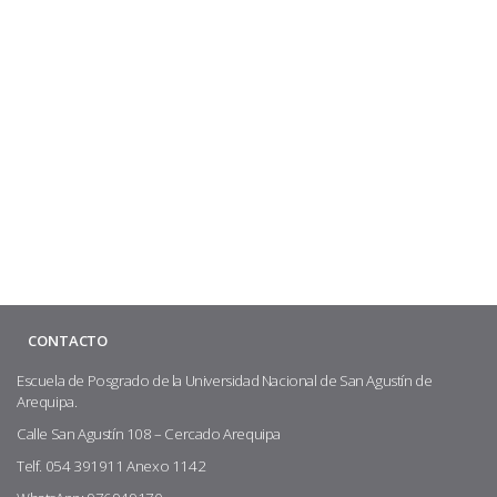
CONTACTO
Escuela de Posgrado de la Universidad Nacional de San Agustín de
Arequipa.
Calle San Agustín 108 – Cercado Arequipa
Telf. 054 391911 Anexo 1142