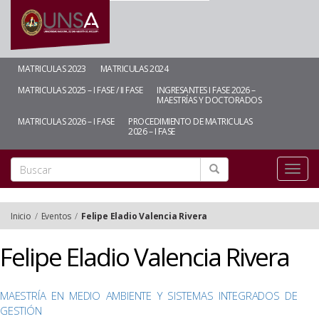
MATRICULAS 2023
MATRICULAS 2024
MATRICULAS 2025 – I FASE / II FASE
INGRESANTES I FASE 2026 –
MAESTRÍAS Y DOCTORADOS
MATRICULAS 2026 – I FASE
PROCEDIMIENTO DE MATRICULAS
2026 – I FASE
Toggl
naviga
Inicio
/
Eventos
/
Felipe Eladio Valencia Rivera
Felipe Eladio Valencia Rivera
MAESTRÍA EN MEDIO AMBIENTE Y SISTEMAS INTEGRADOS DE
GESTIÓN