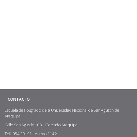
CONTACTO
Escuela de Posgrado de la Universidad Nacional de San Agustín de
Arequipa.
Calle San Agustín 108 – Cercado Arequipa
Telf. 054 391911 Anexo 1142